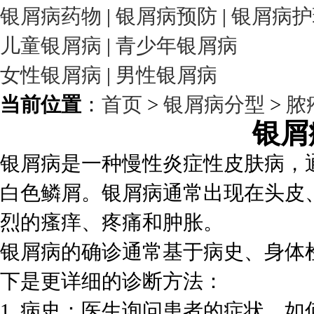
银屑病药物
|
银屑病预防
|
银屑病护
儿童银屑病
|
青少年银屑病
女性银屑病
|
男性银屑病
当前位置
：
首页
>
银屑病分型
>
脓
银屑
银屑病是一种慢性炎症性皮肤病，
白色鳞屑。银屑病通常出现在头皮
烈的瘙痒、疼痛和肿胀。
银屑病的确诊通常基于病史、身体
下是更详细的诊断方法：
1. 病史：医生询问患者的症状，