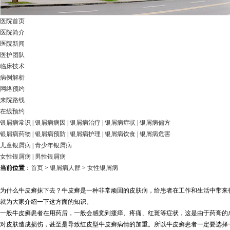
医院首页
医院简介
医院新闻
医护团队
临床技术
病例解析
网络预约
来院路线
在线预约
银屑病常识
|
银屑病病因
|
银屑病治疗
|
银屑病症状
|
银屑病偏方
银屑病药物
|
银屑病预防
|
银屑病护理
|
银屑病饮食
|
银屑病危害
儿童银屑病
|
青少年银屑病
女性银屑病
|
男性银屑病
当前位置
：
首页
>
银屑病人群
>
女性银屑病
为什么牛皮癣抹下去？牛皮癣是一种非常顽固的皮肤病，给患者在工作和生活中带来
就为大家介绍一下这方面的知识。
一般牛皮癣患者在用药后，一般会感觉到瘙痒、疼痛、红斑等症状，这是由于药膏的
对皮肤造成损伤，甚至是导致红皮型牛皮癣病情的加重。所以牛皮癣患者一定要选择