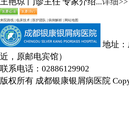
王艳琼 门诊主任 专家介绍...
详细>>
来院路线
|
临床技术
|
医护团队
|
病例解析
|
网站地图
地址：
近，原邮电宾馆）
联系电话：02886129902
版权所有 成都银康银屑病医院 Copyrights 2