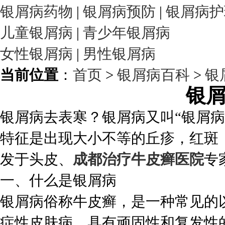
银屑病药物
|
银屑病预防
|
银屑病护
儿童银屑病
|
青少年银屑病
女性银屑病
|
男性银屑病
当前位置
：
首页
>
银屑病百科
>
银
银
银屑病去表寒？银屑病又叫“银屑
特征是出现大小不等的丘疹，红斑
发于头皮、
成都治疗牛皮癣医院
专
一、什么是银屑病
银屑病俗称牛皮癣，是一种常见的
症性皮肤病，具有顽固性和复发性