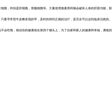
常细胞，特别是肝细胞，骨髓细胞等。大量使用激素类药物会破坏人体的肝脏功能，影
，只要寻常型牛皮癣发现的早，及时的得到正规的治疗，是完全可以达到临床治愈的。
远不会吃饱，相信你的健康就在第四个馒头上，为了自家和家人的健康和幸福，勇敢的