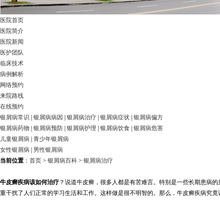
医院首页
医院简介
医院新闻
医护团队
临床技术
病例解析
网络预约
来院路线
在线预约
银屑病常识
|
银屑病病因
|
银屑病治疗
|
银屑病症状
|
银屑病偏方
银屑病药物
|
银屑病预防
|
银屑病护理
|
银屑病饮食
|
银屑病危害
儿童银屑病
|
青少年银屑病
女性银屑病
|
男性银屑病
当前位置
：
首页
>
银屑病百科
>
银屑病治疗
牛皮癣疾病该如何治疗
？说道牛皮癣，很多人都是有苦难言。特别是一些长期患病的
重干扰了人们正常的学习生活和工作。这样做是很不明智的。那么，牛皮癣疾病究竟