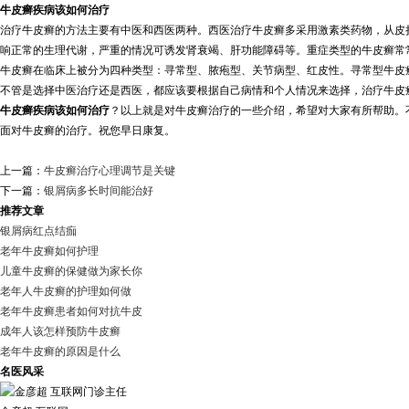
牛皮癣疾病该如何治疗
治疗牛皮癣的方法主要有中医和西医两种。西医治疗牛皮癣多采用激素类药物，从皮
响正常的生理代谢，严重的情况可诱发肾衰竭、肝功能障碍等。重症类型的牛皮癣常
牛皮癣在临床上被分为四种类型：寻常型、脓疱型、关节病型、红皮性。寻常型牛皮
不管是选择中医治疗还是西医，都应该要根据自己病情和个人情况来选择，治疗牛皮
牛皮癣疾病该如何治疗
？以上就是对牛皮癣治疗的一些介绍，希望对大家有所帮助。
面对牛皮癣的治疗。祝您早日康复。
上一篇：
牛皮癣治疗心理调节是关键
下一篇：
银屑病多长时间能治好
推荐文章
银屑病红点结痂
老年牛皮癣如何护理
儿童牛皮癣的保健做为家长你
老年人牛皮癣的护理如何做
老年牛皮癣患者如何对抗牛皮
成年人该怎样预防牛皮癣
老年牛皮癣的原因是什么
名医风采