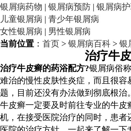
银屑病药物
|
银屑病预防
|
银屑病护
儿童银屑病
|
青少年银屑病
女性银屑病
|
男性银屑病
当前位置
：
首页
>
银屑病百科
>
银
治疗牛
治疗牛皮癣的药浴配方?
银屑病俗称
难治的慢性皮肤性炎症，而且很容
题，目前还没有办法做到彻底根治
牛皮癣一定要及时前往专业的牛皮
机，在接受医院治疗的同时，患者
医院的治疗方针。一起来了解一下