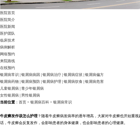
医院首页
医院简介
医院新闻
医护团队
临床技术
病例解析
网络预约
来院路线
在线预约
银屑病常识
|
银屑病病因
|
银屑病治疗
|
银屑病症状
|
银屑病偏方
银屑病药物
|
银屑病预防
|
银屑病护理
|
银屑病饮食
|
银屑病危害
儿童银屑病
|
青少年银屑病
女性银屑病
|
男性银屑病
当前位置
：
首页
>
银屑病百科
>
银屑病常识
牛皮癣发作该怎么护理
？随着牛皮癣病发病率的逐年增高，大家对牛皮癣也开始重视
话，牛皮癣会反复发作，会影响患者的身体健康，也会影响患者的心理健康。