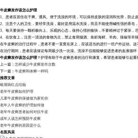
牛皮癣发作该怎么护理
1、患者应居住在干爽、通风、便于洗澡的环境，可以保持皮肤的湿润和光滑，防止
2、注意个人的卫生，要经常洗澡，最好是用温水洗澡，而且不能使用碱性强的香皂，
3、每天要保持一颗积极向上、乐观的心态，保持心情的愉快，不要精神过于紧张，
4、在饮食上，注意一清淡的食物为主，禁止食用烟酒、鱼虾海鲜、羊肉、辣椒等辛
在牛皮癣的治疗过程中，患者不要一直窝在床上，应该适当的进行一些户外运动。这
在治疗期间，患者应该保证每周最少洗一次澡。洗澡不仅能能够促进患者的血液循环
牛皮癣发作该怎么护理
？护理有助于牛皮癣患者的治疗和康复，希望患者能够引起重
上一篇：
怎样减少牛皮癣发作次数
下一篇：
牛皮癣和体癣一样吗
推荐文章
银屑病红点结痂
老年牛皮癣如何护理
儿童牛皮癣的保健做为家长你
老年人牛皮癣的护理如何做
老年牛皮癣患者如何对抗牛皮
成年人该怎样预防牛皮癣
老年牛皮癣的原因是什么
名医风采