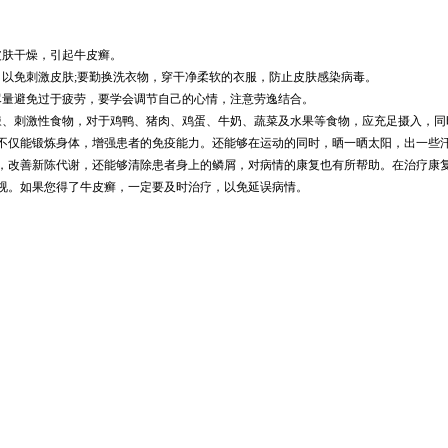
皮肤干燥，引起牛皮癣。
以免刺激皮肤;要勤换洗衣物，穿干净柔软的衣服，防止皮肤感染病毒。
尽量避免过于疲劳，要学会调节自己的心情，注意劳逸结合。
辣、刺激性食物，对于鸡鸭、猪肉、鸡蛋、牛奶、蔬菜及水果等食物，应充足摄入，同
不仅能锻炼身体，增强患者的免疫能力。还能够在运动的同时，晒一晒太阳，出一些
，改善新陈代谢，还能够清除患者身上的鳞屑，对病情的康复也有所帮助。在治疗康
视。如果您得了牛皮癣，一定要及时治疗，以免延误病情。