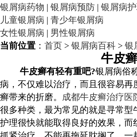
银屑病药物
|
银屑病预防
|
银屑病护
儿童银屑病
|
青少年银屑病
女性银屑病
|
男性银屑病
当前位置
：
首页
>
银屑病百科
>
银
牛皮
牛皮癣有轻有重吧?
银屑病俗
病，不仅难以治疗，而且很容易再
癣带来的折磨。
成都牛皮癣治疗医
很多种类，最为常见的就是寻常型
护理很快就能取得良好的效果，而
抓紧治疗，不能再拖延耽搁了。一