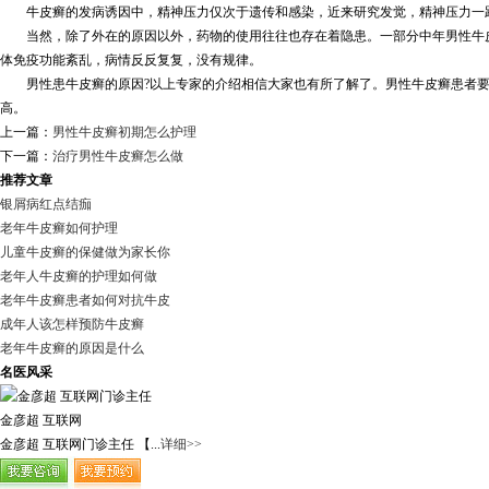
牛皮癣的发病诱因中，精神压力仅次于遗传和感染，近来研究发觉，精神压力一跃
当然，除了外在的原因以外，药物的使用往往也存在着隐患。一部分中年男性牛皮
体免疫功能紊乱，病情反反复复，没有规律。
男性患牛皮癣的原因?以上专家的介绍相信大家也有所了解了。男性牛皮癣患者要
高。
上一篇：
男性牛皮癣初期怎么护理
下一篇：
治疗男性牛皮癣怎么做
推荐文章
银屑病红点结痂
老年牛皮癣如何护理
儿童牛皮癣的保健做为家长你
老年人牛皮癣的护理如何做
老年牛皮癣患者如何对抗牛皮
成年人该怎样预防牛皮癣
老年牛皮癣的原因是什么
名医风采
金彦超 互联网
金彦超 互联网门诊主任 【...
详细>>