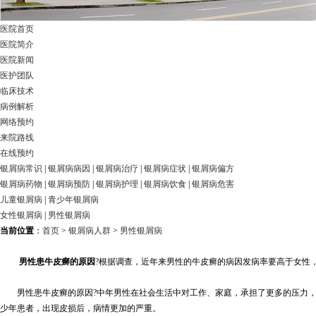
医院首页
医院简介
医院新闻
医护团队
临床技术
病例解析
网络预约
来院路线
在线预约
银屑病常识
|
银屑病病因
|
银屑病治疗
|
银屑病症状
|
银屑病偏方
银屑病药物
|
银屑病预防
|
银屑病护理
|
银屑病饮食
|
银屑病危害
儿童银屑病
|
青少年银屑病
女性银屑病
|
男性银屑病
当前位置
：
首页
>
银屑病人群
>
男性银屑病
男性患牛皮癣的原因
?根据调查，近年来男性的牛皮癣的病因发病率要高于女性
男性患牛皮癣的原因?中年男性在社会生活中对工作、家庭，承担了更多的压力，
少年患者，出现皮损后，病情更加的严重。