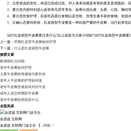
2、注意体温的变化，体温过高或过低，对人体来说都是有害的甚至是危险的，应
3、要注意内脏特别是心血管有无异常变化，如果出现头痛、头晕、心慌、胸闷等
4、要注意饮食护理，应多吃高蛋白食物以及含铁、含维生素丰富的食物。有脱水
5、正确心态看待疾病，红皮病型牛皮癣是一种比较严重的牛皮癣，治疗起来也比较
治疗红皮病型牛皮癣要注意什么?以上就是为大家介绍的“治疗红皮病型牛皮癣要注
上一篇：
早期红皮型牛皮癣如何护理
下一篇：
什么是红皮病型牛皮癣
推荐文章
银屑病红点结痂
老年牛皮癣如何护理
儿童牛皮癣的保健做为家长你
老年人牛皮癣的护理如何做
老年牛皮癣患者如何对抗牛皮
成年人该怎样预防牛皮癣
老年牛皮癣的原因是什么
名医风采
金彦超 互联网
金彦超 互联网门诊主任 【...
详细>>